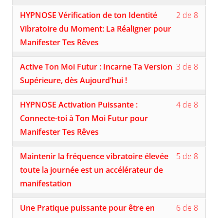
secti
ce
Lesso
Vous
MOD
cours
HYPNOSE Vérification de ton Identité
2 de 8
2
devez
4:
pour
of
vous
Vibratoire du Moment: La Réaligner pour
ACTI
accéd
8
inscri
DE
au
Manifester Tes Rêves
withi
à
LA
conte
secti
ce
VERS
du
Lesso
Vous
MOD
cours
Active Ton Moi Futur : Incarne Ta Version
3 de 8
LA
cours
3
devez
4:
pour
PLUS
of
vous
Supérieure, dès Aujourd’hui !
ACTI
accéd
ÉLEV
8
inscri
DE
au
DE
withi
à
Lesso
Vous
LA
conte
HYPNOSE Activation Puissante :
4 de 8
TOI-
secti
ce
4
devez
VERS
du
MÊME
MOD
cours
of
vous
Connecte-toi à Ton Moi Futur pour
LA
cours
4:
pour
8
inscri
PLUS
Manifester Tes Rêves
ACTI
accéd
withi
à
ÉLEV
DE
au
secti
ce
DE
Lesso
Vous
LA
conte
MOD
cours
Maintenir la fréquence vibratoire élevée
5 de 8
TOI-
5
devez
VERS
du
4:
pour
MÊME
of
vous
toute la journée est un accélérateur de
LA
cours
ACTI
accéd
8
inscri
PLUS
DE
au
manifestation
withi
à
ÉLEV
LA
conte
secti
ce
DE
VERS
du
Lesso
Vous
MOD
cours
Une Pratique puissante pour être en
6 de 8
TOI-
LA
cours
6
devez
4:
pour