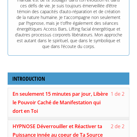
ces défis de vie. Je suis toujours émerveillée d’être
témoin des capacités d’auto-réparation et de création
de la nature humaine. Je t’accompagne non seulement
par l’hypnose, mais je t’offre également des séances
énergétiques Access Bars, Lifting facial énergétique et
d’autres processus corporels libérateurs. Mon approche
est autant dans le spirituel, que dans le symbolique et
que dans l’écoute du corps.
INTRODUCTION
Lesso
Vous
En seulement 15 minutes par jour, Libère
1 de 2
1
devez
of
vous
le Pouvoir Caché de Manifestation qui
2
inscri
dort en Toi
withi
à
secti
ce
Lesso
Vous
INTR
cours
HYPNOSE Déverrouiller et Réactiver ta
2 de 2
2
devez
pour
of
vous
Puissance innée au coeur de Ta Source