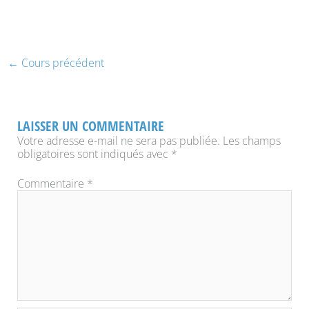
chaîn
cours
–
pour
YouTu
Cont
accéd
compl
au
de
conte
ma
du
←
Cours précédent
chaîn
cours
YouTu
LAISSER UN COMMENTAIRE
Votre adresse e-mail ne sera pas publiée.
Les champs
obligatoires sont indiqués avec
*
Commentaire
*