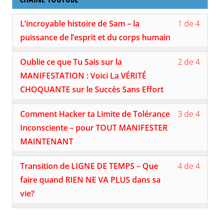
accéd
au
Lesso
Vous
L’incroyable histoire de Sam – la
1 de 4
conte
1
devez
du
of
vous
puissance de l’esprit et du corps humain
cours
4
inscri
withi
à
Lesso
Vous
Oublie ce que Tu Sais sur la
2 de 4
secti
ce
2
devez
ANNE
cours
of
vous
MANIFESTATION : Voici La VÉRITÉ
–
pour
4
inscri
CHOQUANTE sur le Succès Sans Effort
Cont
accéd
withi
à
compl
au
secti
ce
Lesso
Vous
de
conte
ANNE
cours
Comment Hacker ta Limite de Tolérance
3 de 4
3
devez
ma
du
–
pour
of
vous
Inconsciente – pour TOUT MANIFESTER
chaîn
cours
Cont
accéd
4
inscri
YouTu
compl
au
MAINTENANT
withi
à
de
conte
secti
ce
ma
du
Lesso
Vous
ANNE
cours
Transition de LIGNE DE TEMPS – Que
4 de 4
chaîn
cours
4
devez
–
pour
YouTu
of
vous
faire quand RIEN NE VA PLUS dans sa
Cont
accéd
4
inscri
compl
au
vie?
withi
à
de
conte
secti
ce
ma
du
ANNE
cours