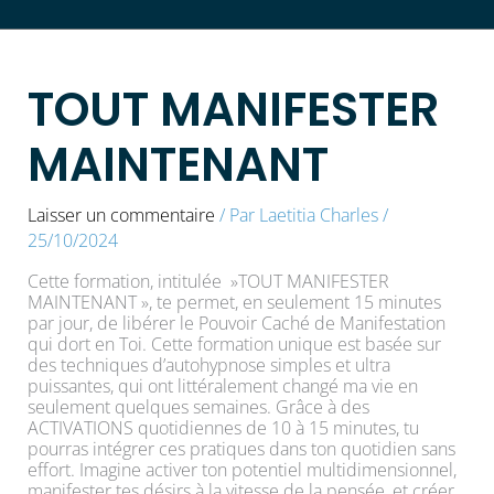
TOUT MANIFESTER
MAINTENANT
Laisser un commentaire
/ Par
Laetitia Charles
/
25/10/2024
Cette formation, intitulée »TOUT MANIFESTER
MAINTENANT », te permet, en seulement 15 minutes
par jour, de libérer le Pouvoir Caché de Manifestation
qui dort en Toi. Cette formation unique est basée sur
des techniques d’autohypnose simples et ultra
puissantes, qui ont littéralement changé ma vie en
seulement quelques semaines. Grâce à des
ACTIVATIONS quotidiennes de 10 à 15 minutes, tu
pourras intégrer ces pratiques dans ton quotidien sans
effort. Imagine activer ton potentiel multidimensionnel,
manifester tes désirs à la vitesse de la pensée, et créer