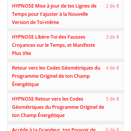
Lesso
Vous
DE
MOD
cours
HYPNOSE Mise à jour de tes Lignes de
2 de 8
2
devez
TOI-
5:
pour
of
vous
Temps pour t’ajuster à la Nouvelle
MÊME
REC
accéd
8
inscri
AU-
au
Version de Toi-même
withi
à
DELÀ
conte
secti
ce
DE
du
Lesso
Vous
MOD
cours
HYPNOSE Libère-Toi des Fausses
3 de 8
CETT
cours
3
devez
5:
pour
RÉALI
of
vous
Croyances sur le Temps, et Manifeste
REC
accéd
8
inscri
AU-
au
Plus Vite
withi
à
DELÀ
conte
secti
ce
DE
du
Lesso
Vous
MOD
cours
Retour vers les Codes Géométriques du
4 de 8
CETT
cours
4
devez
5:
pour
RÉALI
of
vous
Programme Originel de ton Champ
REC
accéd
8
inscri
AU-
au
Énergétique
withi
à
DELÀ
conte
secti
ce
DE
du
Lesso
Vous
MOD
cours
HYPNOSE Retour vers les Codes
5 de 8
CETT
cours
5
devez
5:
pour
RÉALI
of
vous
Géométriques du Programme Originel de
REC
accéd
8
inscri
AU-
au
ton Champ Énergétique
withi
à
DELÀ
conte
secti
ce
DE
du
Lesso
Vous
MOD
cours
Accède à ta Grandeur, ton Pouvoir de
6 de 8