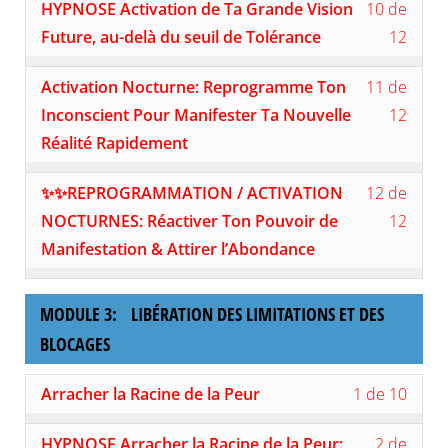
12
inscri
HYPNOSE Activation de Ta Grande Vision
10 de
ET
au
10
devez
withi
à
EXPA
conte
of
vous
Future, au-delà du seuil de Tolérance
12
secti
ce
DE
du
12
inscri
MOD
cours
TA
cours
withi
à
Lesso
Vous
2:
pour
Activation Nocturne: Reprogramme Ton
11 de
VISIO
secti
ce
11
devez
ACTI
accéd
MOD
cours
of
vous
Inconscient Pour Manifester Ta Nouvelle
12
ET
au
2:
pour
12
inscri
EXPA
conte
Réalité Rapidement
ACTI
accéd
withi
à
DE
du
ET
au
secti
ce
TA
cours
Lesso
Vous
EXPA
conte
MOD
cours
✨✨REPROGRAMMATION / ACTIVATION
12 de
VISIO
12
devez
DE
du
2:
pour
of
vous
NOCTURNES: Réactiver Ton Pouvoir de
12
TA
cours
ACTI
accéd
12
inscri
VISIO
ET
au
Manifestation & Attirer l’Abondance
withi
à
EXPA
conte
secti
ce
DE
du
MOD
cours
TA
cours
MODULE 3: LIBÉRATION DES LIMITATIONS ET DES
2:
pour
VISIO
ACTI
accéd
BLOCAGES
ET
au
EXPA
conte
Lesso
Vous
DE
du
Arracher la Racine de la Peur
1 de 10
1
devez
TA
cours
of
vous
VISIO
Lesso
Vous
10
inscri
HYPNOSE Arracher la Racine de la Peur:
2 de