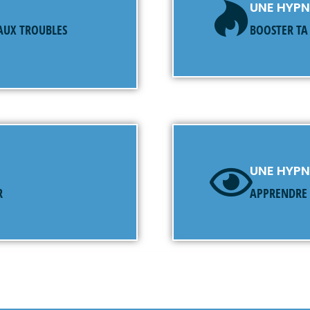
UNE HYP
 AUX TROUBLES
BOOSTER TA 
UNE HYP
R
APPRENDRE 