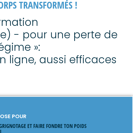
CORPS TRANSFORMÉS !
ormation
se) - pour une perte de
égime »:
 ligne, aussi efficaces
NOSE POUR
 GRIGNOTAGE ET FAIRE FONDRE TON POIDS
L