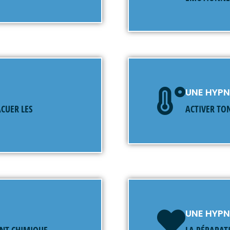
UNE HYP
CUER LES
ACTIVER TO
UNE HYP
ENT CHIMIQUE
LA RÉPARAT