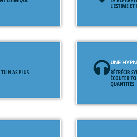
L'ESTIME ET
UNE HYP
TU N'AS PLUS
RÉTRÉCIR S
ÉCOUTER TO
QUANTITÉS