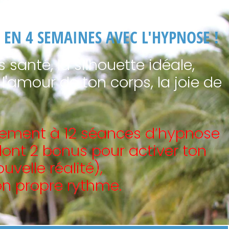
EN 4 SEMAINES AVEC L'HYPNOSE !
 santé, la silhouette idéale,
 l'amour de ton corps, la joie de
tement à 12 séances d’hypnose
dont 2 bonus pour activer ton
velle réalité),
on propre rythme.