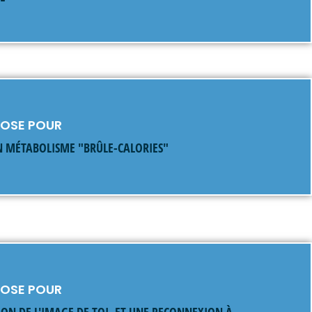
NOSE POUR
N MÉTABOLISME "BRÛLE-CALORIES"
NOSE POUR
ION DE L'IMAGE DE TOI, ET UNE RECONNEXION À