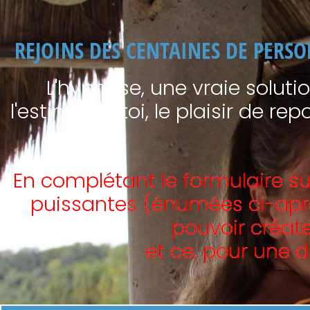
REJOINS DES CENTAINES DE PERS
L'hypnose, une vraie solutio
l'estime de toi, le plaisir de r
En complétant le formulaire 
puissantes (énumées ci-après
pouvoir créate
et ce, pour une d