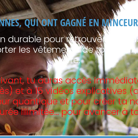
ONNES, QUI ONT GAGNÉ EN MINCEUR 
n durable pour retrouver le poids
eporter les vêtements de ton choix,
vivre.
suivant, tu auras accès immédia
) et à 15 vidéos explicatives (
ur quantique et pour créer ta nou
urée illimitée… pour avancer à t