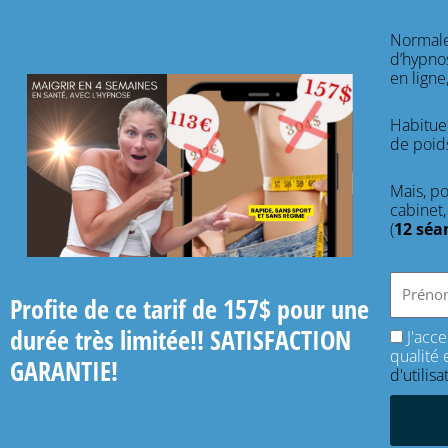
Normale
d’hypno
en ligne
Habituel
de poid
Mais, po
cabinet,
(
12 séa
Profite de ce tarif de 157$ pour une
durée très limitée!!
SATISFACTION
J'acc
qualité 
GARANTIE!
d'utilisa