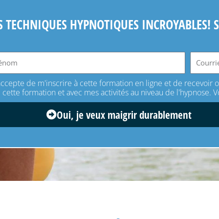
S TECHNIQUES HYPNOTIQUES INCROYABLES!
'accepte de m'inscrire à cette formation en ligne et de recevoir
 cette formation et avec mes activités au niveau de l'hypnose. V
Oui, je veux maigrir durablement