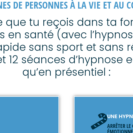
NES DE PERSONNES À LA VIE ET AU 
e que tu reçois dans ta f
s en santé (avec l’hypno
apide sans sport et sans r
 et 12 séances d’hypnose en
qu’en présentiel :
UNE HYP
ARRÊTER LE
ÉMOTIONNE